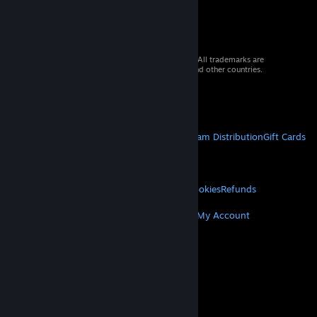
© 2026 Valve Corporation. All rights reserved. All trademarks are
property of their respective owners in the US and other countries.
VAT included in all prices where applicable.
Get Mobile Apps
STEAM
About Steam
Steam SSA
Steamworks
Steam Distribution
Gift Cards
VALVE
About Valve
Jobs
Hardware
Recycling
LEGAL
Privacy
Accessibility
Notices & Policies
Cookies
Refunds
MORE
Get Steam
Get Mobile Apps
Get Support
My Account