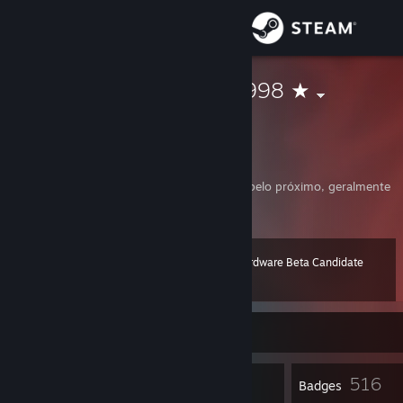
Sign in
Store
★ Joaokaka1998 ★
João Ricardo
Community
Rio de Janeiro, Brazil
About
As pessoas que não têm muito respeito pelo próximo, geralmente
têm menos ainda por si mesmas.
Support
Steam Hardware Beta Candidate
Level
214
Change language
150 XP
Get the Steam Mobile App
Currently Offline
View desktop website
25
516
Profile Awards
Badges