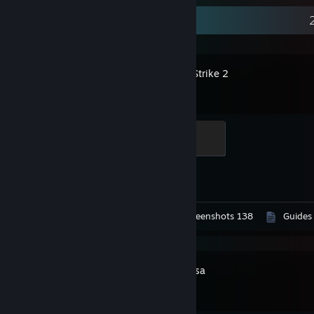
Recent Activity
Counter-Strike 2
Elite Crewman
100 XP
Achievement Progress
1 of 1
Workshop Submissions 3
Screenshots 138
Guides
Black Mesa