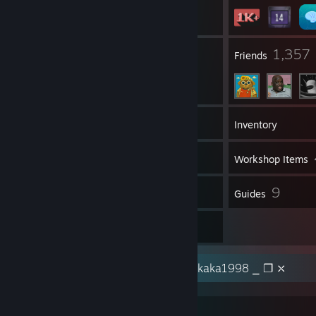
13
1,357
Groups
Friends
1,304
Games
Inventory
240
Screenshots
Workshop Items
154
9
Reviews
Guides
20
Artwork
Bem-Vindo ao perfil Steam do Joaokaka1998ㅤㅤㅤㅤㅤㅤㅤㅤㅤㅤㅤㅤㅤㅤㅤ ⎯ ❐ ⤬
Não me peça jogos ou itens.