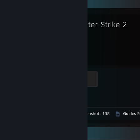
Favorite Game
Counter-Strike 2
8,482
1
Hours played
Achievements
Elite Crewman
100 XP
Achievement Progress
1 of 1
Workshop Submissions 3
Screenshots 138
Guides 5
Awards Showcase