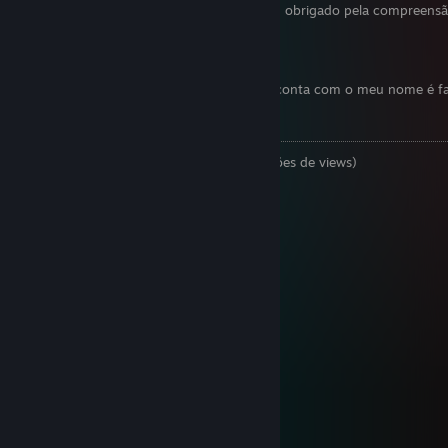
Não aceito perfil privado ou com VAC. obrigado pela compreensã
Trade link >>
Click here
2° conta
3° conta
Só tenho essas 3 contas, qualquer outra conta com o meu nome é f
Redes Sociais:
Youtube
(115K de inscritos | +37 milhões de views)
Twitch
[twitch.tv]
Tiktok
[tiktok.com]
Facebook
[facebook.com]
Threads
[threads.net]
Discord
[discord.gg]
X
Kick
[kick.com]
Grupo Steam
Workshop Steam
Instagram
[instagram.com]
BlueSky
[bsky.app]
Origin: joaokaka1998
Uplay: Joaokaka1998
Epic Games: joaokaka1998