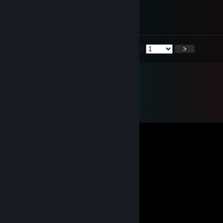
Jul 28 @ 4:22am
assina kaka?
<
>