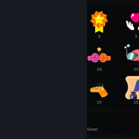
12
5
5
3
2
1
59
33
16
16
15
15
324
2
Awards Received
Awards Given