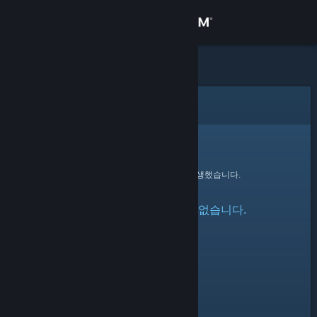
로그인
상점
커뮤니티
오류
정보
죄송합니다!
요청을 처리하는 동안 오류가 발생했습니다.
지원
지정한 프로필을 찾을 수 없습니다.
언어 변경
Steam 모바일 앱 다운로드
PC 웹사이트 보기