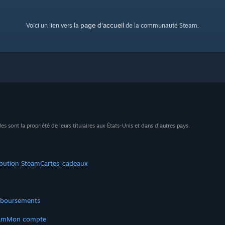
page d'accueil
Voici un lien vers la
de la communauté Steam.
sont la propriété de leurs titulaires aux États-Unis et dans d'autres pays.
ibution Steam
Cartes-cadeaux
boursements
am
Mon compte