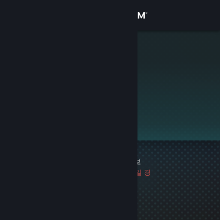
로그인
상점
nydilakinz
커뮤니티
정보
이 프로필은 비공개입니다.
지원
언어 변경
게임 차단 기록 1건
|
정보
Steam 모바일 앱 다운로드
마지막 차단 이후 2997일 경
과
PC 웹사이트 보기