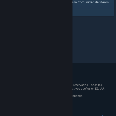
página de inicio
Aquí tienes un enlace a la
de la Comunidad de Steam.
© 2026 Valve Corporation. Todos los derechos reservados. Todas las
marcas registradas son propiedad de sus respectivos dueños en EE. UU.
y otros países.
IVA incluido en todos los precios, cuando corresponda.
Obtener aplicaciones móviles
STEAM