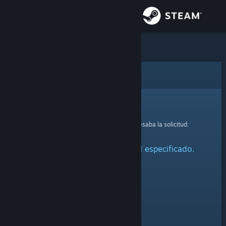
Iniciar sesión
Tienda
Comunidad
Error
Acerca de
Lo sentimos.
Se produjo un error mientras se procesaba la solicitud:
Soporte
No se ha encontrado el perfil especificado.
Cambiar idioma
Obtener la aplicación de Steam Mobile
Ver versión clásica