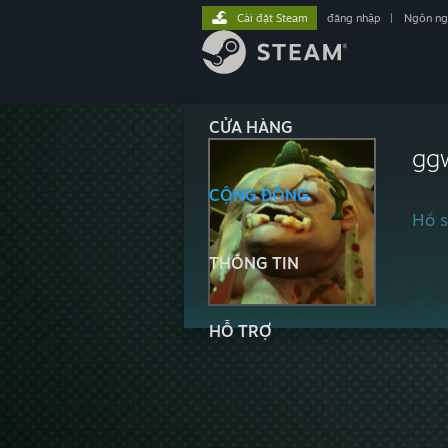
Cài đặt Steam
đăng nhập
|
Ngôn n
CỬA HÀNG
gg
CỘNG ĐỒNG
Hồ s
THÔNG TIN
HỖ TRỢ