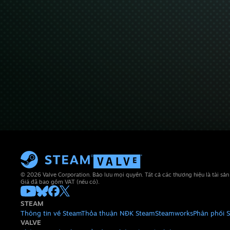
© 2026 Valve Corporation. Bảo lưu mọi quyền. Tất cả các thương hiệu là tài sả
Giá đã bao gồm VAT (nếu có).
STEAM
Thông tin về Steam
Thỏa thuận NĐK Steam
Steamworks
Phân phối 
VALVE