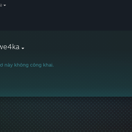
gữ
we4ka
ơ này không công khai.