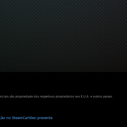
iais são propriedade dos respetivos proprietários nos E.U.A. e outros países.
ição no Steam
Cartões-presente