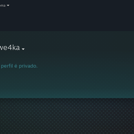
oma
we4ka
 perfil é privado.