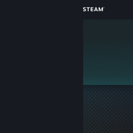
Login
Toko
ggwe4ka
Komunitas
Tentang
Ini adalah profil privat.
Bantuan
Ubah bahasa
Dapatkan Aplikasi Seluler Steam
Lihat situs web desktop