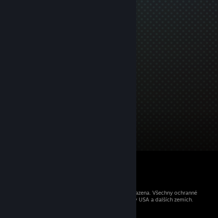
© 2026 Valve Corporation. Všechna práva vyhrazena. Všechny ochranné
známky jsou vlastnictvím příslušných subjektů v USA a dalších zemích.
Všechny ceny jsou uvedeny včetně DPH.