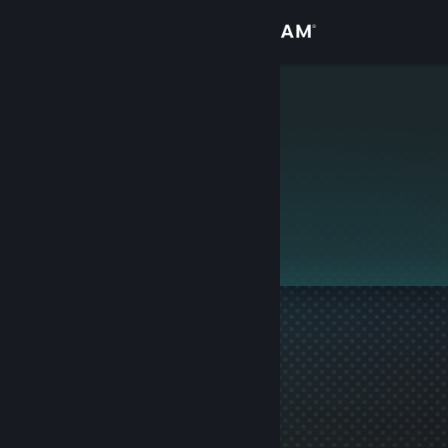
Přihlásit se
Obchod
ggwe4ka
Komunita
Informace
Tento profil je soukromý.
Podpora
Změnit jazyk
Mobilní aplikace služby Steam
Desktopová verze stránky