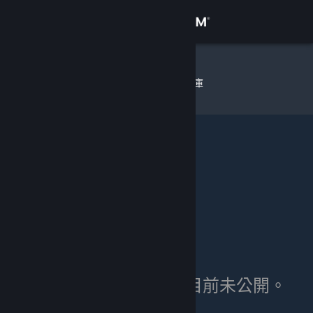
登入
商店
SirSneakyS
»
物品庫
社群
關於
客服
變更語言
取得 Steam 行動應用程式
檢視電腦版網頁
SirSneakyS 的物品庫目前未公開。