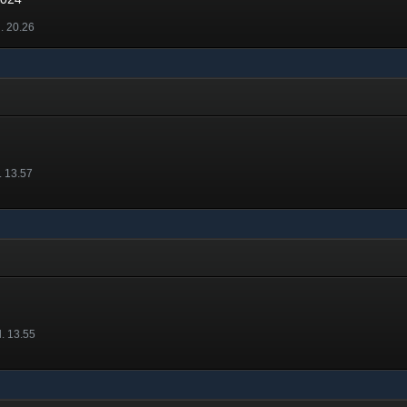
l. 20.26
. 13.57
l. 13.55