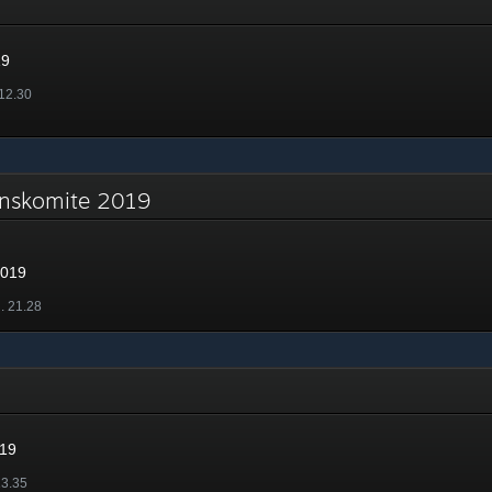
19
 12.30
onskomite 2019
2019
l. 21.28
019
13.35