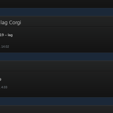
 lag Corgi
19 – lag
. 14.02
9
. 4.03