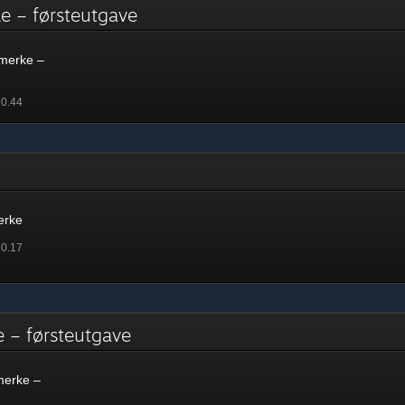
e – førsteutgave
merke –
20.44
e
erke
20.17
e – førsteutgave
merke –