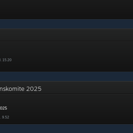
7
l. 15.20
jonskomite 2025
2025
. 9.52