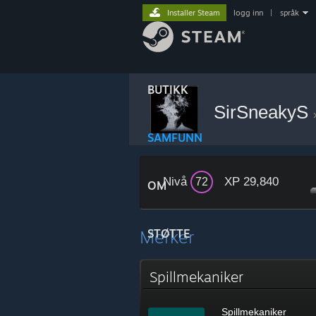
Installer Steam
logg inn
|
språk
BUTIKK
SirSneakyS
SAMFUNN
Nivå
XP 29,840
72
OM
Merker
STØTTE
Spillmekaniker
Spillmekaniker