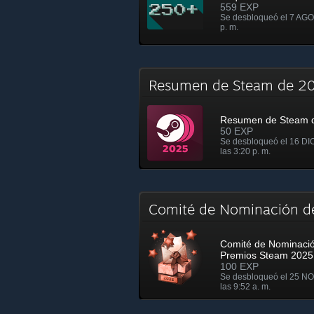
559 EXP
Se desbloqueó el 7 AGO 
p. m.
Resumen de Steam de 
Resumen de Steam 
50 EXP
Se desbloqueó el 16 DI
las 3:20 p. m.
Comité de Nominación d
Comité de Nominació
Premios Steam 2025
100 EXP
Se desbloqueó el 25 N
las 9:52 a. m.