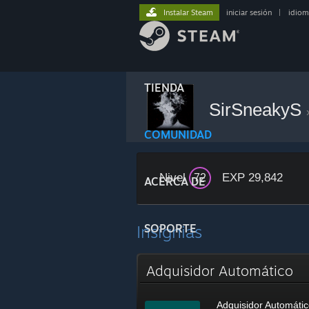
Instalar Steam
iniciar sesión
|
idiom
TIENDA
SirSneakyS
COMUNIDAD
Nivel
EXP 29,842
72
ACERCA DE
Insignias
SOPORTE
Adquisidor Automático
Adquisidor Automáti