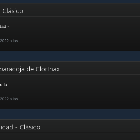
- Clásico
dad -
2022 a las
la paradoja de Clorthax
e la
2022 a las
idad - Clásico