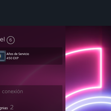
vel
6
Años de Servicio
450 EXP
n conexión
2
gnias