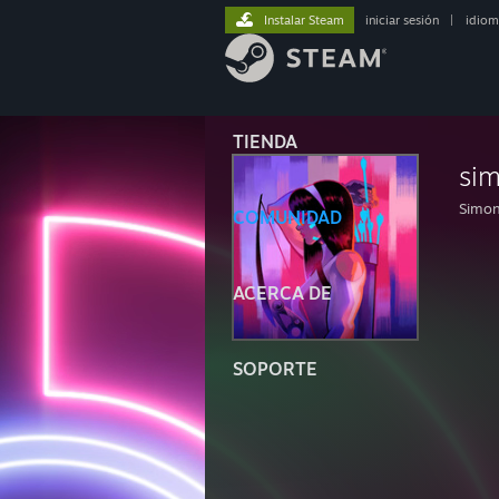
Instalar Steam
iniciar sesión
|
idiom
TIENDA
si
Simo
COMUNIDAD
ACERCA DE
SOPORTE