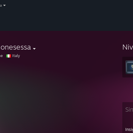
a
monesessa
Ni
ne
Italy
Si
Insi