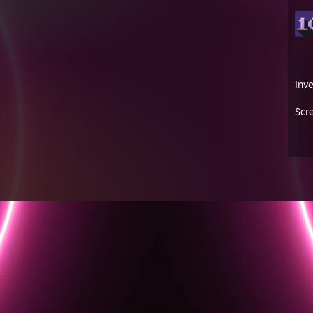
Inve
Scr