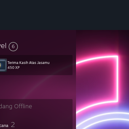
vel
6
Terima Kasih Atas Jasamu
450 XP
dang Offline
2
cana