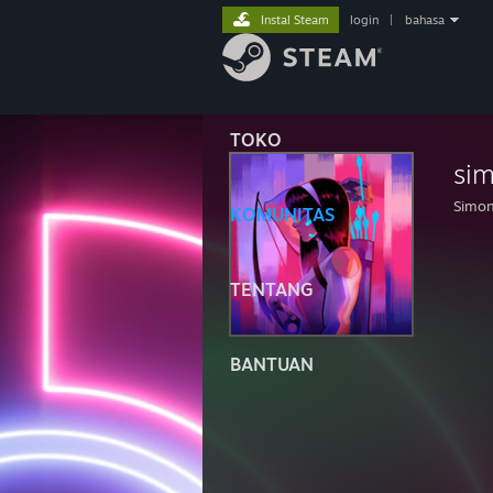
Instal Steam
login
|
bahasa
TOKO
si
Simo
KOMUNITAS
TENTANG
BANTUAN