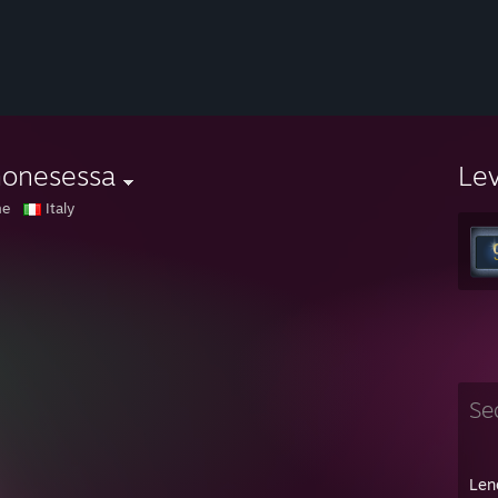
monesessa
Le
ne
Italy
Se
Len