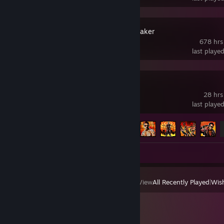
Source Filmmaker
678 hrs
last playe
Postal 3
28 hrs
last playe
Achievement Progress
11 of 35
Screenshots 10
Review 1
View
All Recently Played
|
Wish