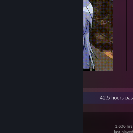
SOLO TU KONATA
1
Recent Activity
42.5 hours pas
SteamVR
1,636 hrs
last playe