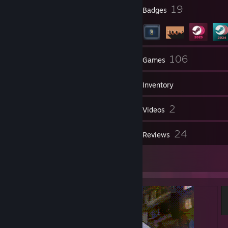
4
19
Profile Awards
Badges
27
106
Friends
Games
Inventory
7,470
2
Screenshots
Videos
2
24
Workshop Items
Reviews
9
Artwork