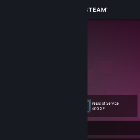
Sign in
Store
Shtazi
Community
About
Bello sai solo tu
Con i tuoi occhi belli blu
Bello sai solo tu
Support
Voli con me lassú
View more info
Bello sai solo tu
Fai amare me di piú
Change language
...Sai amore solo tu
Years of Service
Level
19
400 XP
Get the Steam Mobile App
View desktop website
Currently Offline