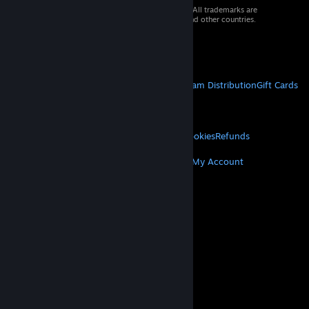
© 2026 Valve Corporation. All rights reserved. All trademarks are
property of their respective owners in the US and other countries.
VAT included in all prices where applicable.
Get Mobile Apps
STEAM
About Steam
Steam SSA
Steamworks
Steam Distribution
Gift Cards
VALVE
About Valve
Jobs
Hardware
Recycling
LEGAL
Privacy
Accessibility
Notices & Policies
Cookies
Refunds
MORE
Get Steam
Get Mobile Apps
Get Support
My Account