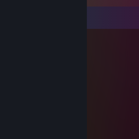
Comments
View all
51
comments
ᛞᚨᛋ ᚷᛁᚠᛏ
Jul 22 @ 11:53am
БЛИНЧИКИ СО СГУЩЕНКОЙ
Shtazi
Jul 22 @ 8:44am
Тёща приехала в гости!
Муж побритый сидит
Она подошла, посмотрела на мужа
И пнула его под дых!
Дочка схватила палку
И начали бить вдвоём!
Потом успокоились, поели, попили
И спать завалились втроём
ᛞᚨᛋ ᚷᛁᚠᛏ
Jul 21 @ 11:54pm