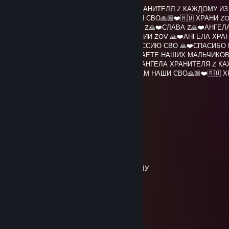
Слава Богу Z🙏❤️СЛАВА Z🙏❤️АНГЕЛА ХРАНИТЕЛЯ Z КАЖДОМУ ИЗ
БОЖЕ ХРАНИ Z🙏❤️СПАСИБО ВАМ НАШИ СВО🙏🏼❤️🇷🇺 ХРАНИ ZO
💯СПАСИБО НАШИМ БОЙЦАМСлава Богу Z🙏❤️СЛАВА Z🙏❤️АНГЕЛ
ХРАНИНАШ Слава Богу 🙏❤️СЛАВА РОССИИ ZOV 🙏❤️АНГЕЛА ХРА
КАЖДОМУ ИЗ ВАС 🙏❤️БОЖЕ ХРАНИ РОССИЮ СВО 🙏❤️СПАСИБО
МАЛЬЧИКИ 🙏🏼❤️🇷🇺 ЧТО ПОДДЕРЖИВАЕТЕ НАШИХ МАЛЬЧИКОВ
🙏🏼❤️🇷🇺 Слава Богу Z🙏❤️СЛАВА Z🙏❤️АНГЕЛА ХРАНИТЕЛЯ Z 
ВАС🙏❤️БОЖЕ ХРАНИ Z🙏❤️СПАСИБО ВАМ НАШИ СВО🙏🏼❤️🇷🇺 Х
🇷🇺
Shtazi
Jul 21 @ 9:12am
ты шо аху ел бич
Rymka_
Jul 21 @ 7:26am
Я СЯДУ НА КОЛЁСА, ТЫ СЯДЕШЬ НА ИГЛУ
Rymka_
Jul 17 @ 7:30pm
Сисибки в тесбте