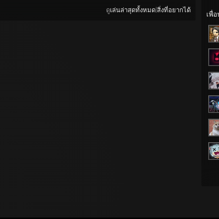
ดู
เล่นล่าสุดทั้งหมด
|
สิ่งที่อยากได้
เพื่