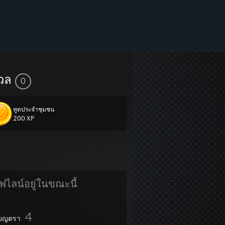
เวล
0
ทูตประจำชุมชน
200 XP
ฟไลน์อยู่ในขณะนี้
4
ียญตรา