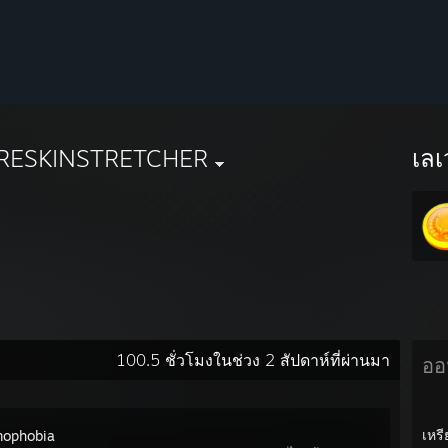
RESKINSTRETCHER
เล
100.5 ชั่วโมงในช่วง 2 สัปดาห์ที่ผ่านมา
ออ
เหร
ophobia