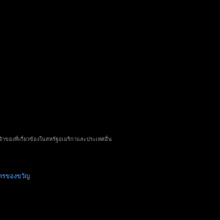
จ้าของที่เกี่ยวข้องในสหรัฐอเมริกาและประเทศอื่น
ัตรของขวัญ