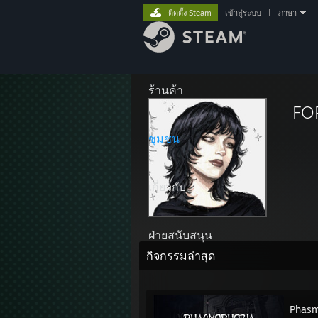
ติดตั้ง Steam
เข้าสู่ระบบ
|
ภาษา
ร้านค้า
FO
ชุมชน
เกี่ยวกับ
ฝ่ายสนับสนุน
กิจกรรมล่าสุด
Phasm