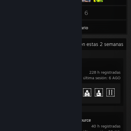
19
6
Amigos
Juegos
Inventario
Actividad reciente
93,2 h en estas 2 semanas
Phasmophobia
228 h registradas
última sesión: 6 AGO
Avance en los logros
47 de 54
Day of Defeat: Source
40 h registradas