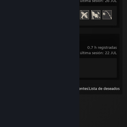
última sesión: 26 JUL
Avance en los logros
13 de 54
Left 4 Dead 2
0,7 h registradas
última sesión: 22 JUL
Avance en los logros
1 de 101
Ver
Recientes
|
Lista de deseados