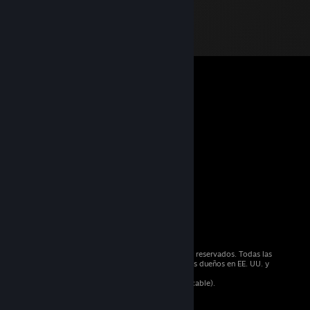
© 2026 Valve Corporation. Todos los derechos reservados. Todas las
marcas registradas pertenecen a sus respectivos dueños en EE. UU. y
otros países.
Todos los precios incluyen IVA (donde sea aplicable).