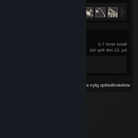
Prestasjoner
13 av 54
+8
Left 4 Dead 2
0,7 timer totalt
sist spilt den 22. juli
Prestasjoner
1 av 101
Vis
Alle nylig spilte
|
Ønskeliste