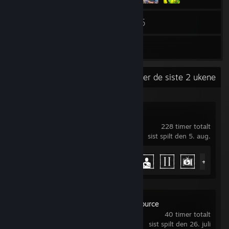
19
5
Venner
Spill
Lager
Nylig aktivitet
100,5 timer de siste 2 ukene
Phasmophobia
228 timer totalt
sist spilt den 5. aug.
Prestasjoner
47 av 54
+42
Day of Defeat: Source
40 timer totalt
sist spilt den 26. juli