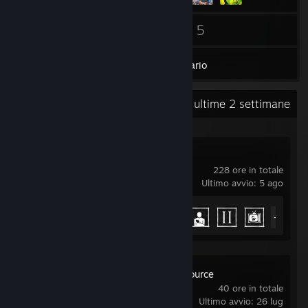
19
5
Amici
Giochi
Inventario
Attività recente
100,5 ore nelle ultime 2 settimane
Phasmophobia
228 ore in totale
Ultimo avvio: 5 ago
Achievement
47 di 54
+42
Day of Defeat: Source
40 ore in totale
Ultimo avvio: 26 lug