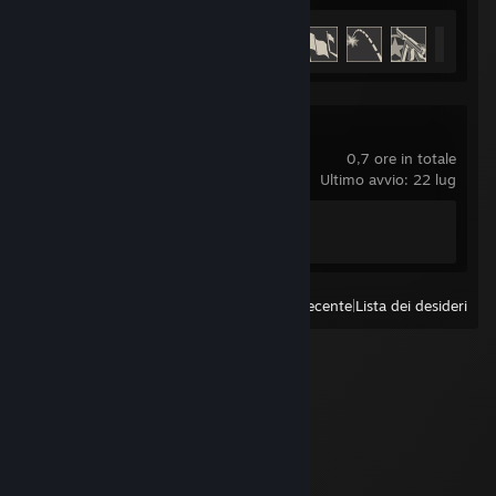
Achievement
13 di 54
+8
Left 4 Dead 2
0,7 ore in totale
Ultimo avvio: 22 lug
Achievement
1 di 101
Visualizza
Prodotti avviati di recente
|
Lista dei desideri