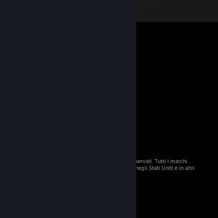
© 2026 Valve Corporation. Tutti i diritti sono riservati. Tutti i marchi
registrati appartengono ai rispettivi proprietari negli Stati Uniti e in altri
Paesi.
Tutti i prezzi sono IVA inclusa, dove applicabile.
Scarica le app mobili
STEAM