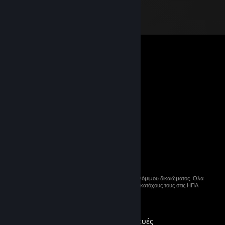
© 2026 Valve Corporation. Με επιφύλαξη κάθε νόμιμου δικαιώματος. Όλα
τα εμπορικά σήματα ανήκουν στους αντίστοιχους κατόχους τους στις ΗΠΑ
και σε άλλες χώρες.
Στις τιμές συμπεριλαμβάνεται ΦΠΑ, όπου ισχύει.
Λήψη εφαρμογών για κινητές συσκευές