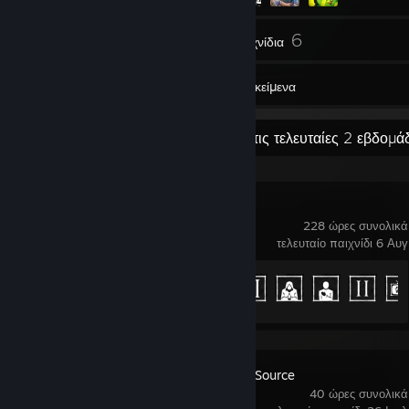
19
6
Φίλοι
Παιχνίδια
Αντικείμενα
Πρόσφατη δραστηριότητα
94 ώρες τις τελευταίες 2 εβδομά
Phasmophobia
228 ώρες συνολικά
τελευταίο παιχνίδι 6 Αυγ
Πρόοδος επιτευγμάτων
47 από 54
Day of Defeat: Source
40 ώρες συνολικά