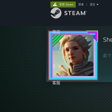
安装 Steam
登录
|
语言
商店
Sh
社区
此个
关于
客服