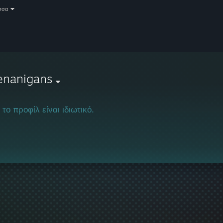
σσα
enanigans
 το προφίλ είναι ιδιωτικό.