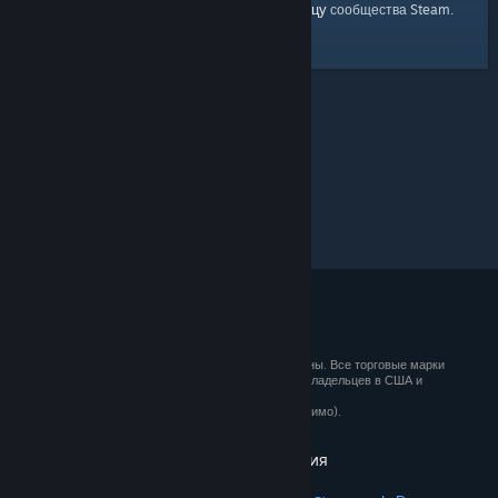
главную страницу
Вы можете вернуться на
сообщества Steam.
© 2026 Valve Corporation. Все права сохранены. Все торговые марки
являются собственностью соответствующих владельцев в США и
других странах.
Все цены указаны с учётом НДС (если применимо).
Установить мобильные приложения
STEAM