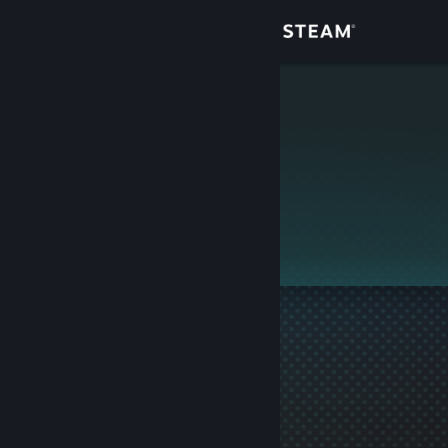
Giriş yap
Mağaza
scripty
Topluluk
Hakkında
Bu profil gizlidir.
Destek
Dili değiştir
Steam mobil uygulamasını yükle
Masaüstü internet sitesini görüntüle