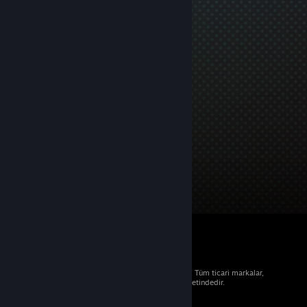
© 2026 Valve Corporation. Tüm hakları saklıdır. Tüm ticari markalar,
ABD ve diğer ülkelerde ilgili sahiplerinin mülkiyetindedir.
Geçerli yerlerde fiyatlara KDV dâhildir.