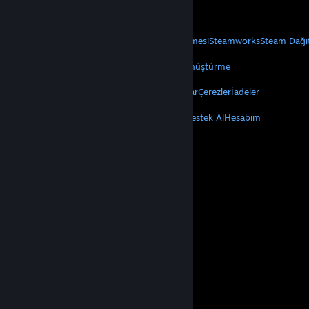
Mobil Uygulamaları Edin
STEAM
Steam Hakkında
Steam Abonelik Sözleşmesi
Steamworks
Steam Dağı
VALVE
Valve Hakkında
Kariyer
Donanım
Geri Dönüştürme
YASAL
Gizlilik
Erişilebilirlik
Bildirimler ve Politikalar
Çerezler
İadeler
DAHA FAZLA
Steam'i Yükle
Mobil Uygulamaları Edin
Destek Al
Hesabım
© Valve Corporation. Tüm hakları saklıdır. Tüm ticari
markalar, ABD ve diğer ülkelerde ilgili sahiplerinin
mülkiyetindedir.
Gizlilik Politikası
|
Yasal Bilgi
|