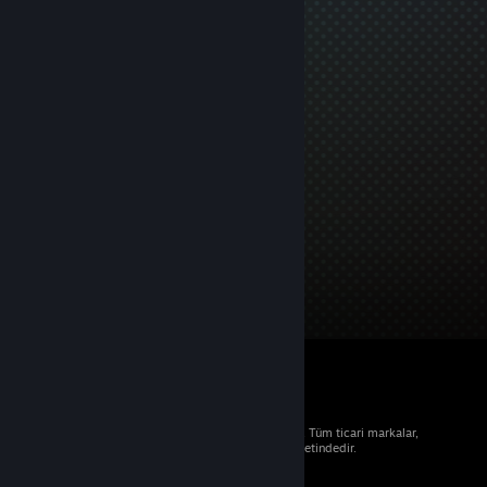
© 2026 Valve Corporation. Tüm hakları saklıdır. Tüm ticari markalar,
ABD ve diğer ülkelerde ilgili sahiplerinin mülkiyetindedir.
Geçerli yerlerde fiyatlara KDV dâhildir.