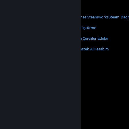
Mobil Uygulamaları Edin
STEAM
Steam Hakkında
Steam Abonelik Sözleşmesi
Steamworks
Steam Dağı
VALVE
Valve Hakkında
Kariyer
Donanım
Geri Dönüştürme
YASAL
Gizlilik
Erişilebilirlik
Bildirimler ve Politikalar
Çerezler
İadeler
DAHA FAZLA
Steam'i Yükle
Mobil Uygulamaları Edin
Destek Al
Hesabım
© Valve Corporation. Tüm hakları saklıdır. Tüm ticari
markalar, ABD ve diğer ülkelerde ilgili sahiplerinin
mülkiyetindedir.
Gizlilik Politikası
|
Yasal Bilgi
|