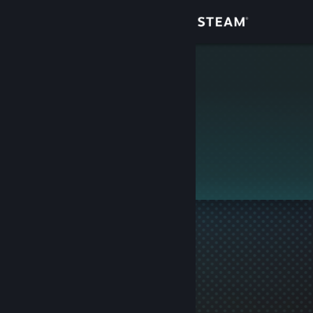
Giriş yap
Mağaza
><>
Topluluk
Hakkında
Bu profil gizlidir.
Destek
Dili değiştir
Steam mobil uygulamasını yükle
Masaüstü internet sitesini görüntüle