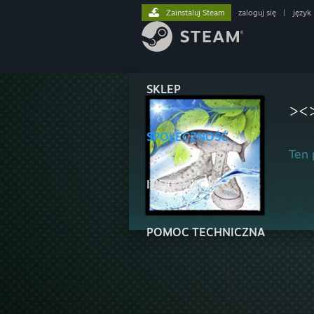
Zainstaluj Steam
zaloguj się
|
język
SKLEP
><
SPOŁECZNOŚĆ
Ten 
INFORMACJE
POMOC TECHNICZNA