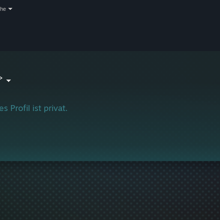
che
>
s Profil ist privat.