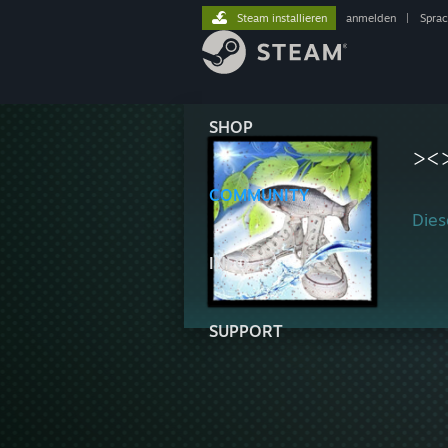
Steam installieren
anmelden
|
Spra
SHOP
><
COMMUNITY
Diese
INFO
SUPPORT