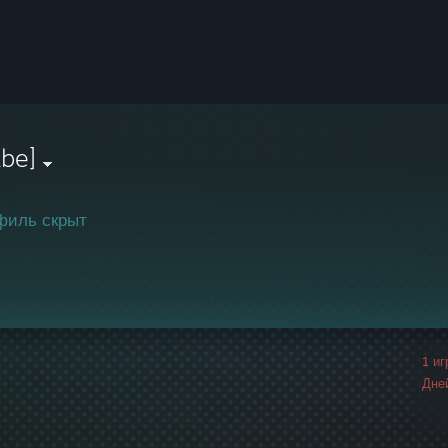
be]
филь скрыт
1 и
Дне