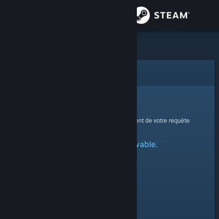
Se connecter
Magasin
Communauté
Erreur
À propos
Oups !
Une erreur est survenue lors du traitement de votre requête
Support
Profil spécifié introuvable.
Changer la langue
Télécharger l'application mobile Steam
Voir version ordi. du site