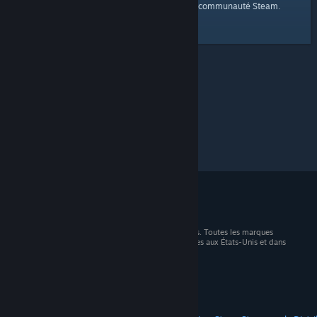
page d'accueil
Voici un lien vers la
de la communauté Steam.
© 2026 Valve Corporation. Tous droits réservés. Toutes les marques
commerciales sont la propriété de leurs titulaires aux États-Unis et dans
d'autres pays.
TVA incluse dans tous les prix, le cas échéant.
Télécharger les applications mobiles
STEAM