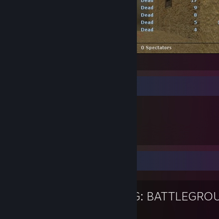
-|MOD|- vs e2e (18 - 6)
Trưng bày vật phẩm
227
Vật phẩm đã sở hữu
Trò chơi yêu thích
PUBG: BATTLEGRO