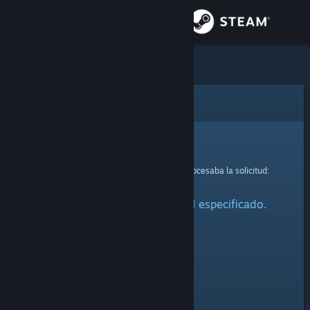
Iniciar sesión
Tienda
Comunidad
Error
Acerca de
Lo sentimos.
Se ha producido un error mientras se procesaba la solicitud:
Soporte
No se ha encontrado el perfil especificado.
Cambiar idioma
Descargar Steam Mobile
Ver versión clásica