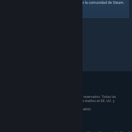
página principal
Aquí tienes un enlace a la
de la comunidad de Steam.
© 2026 Valve Corporation. Todos los derechos reservados. Todas las
marcas registradas pertenecen a sus respectivos dueños en EE. UU. y
otros países.
Todos los precios incluyen IVA (donde sea aplicable).
Aplicaciones móviles
STEAM