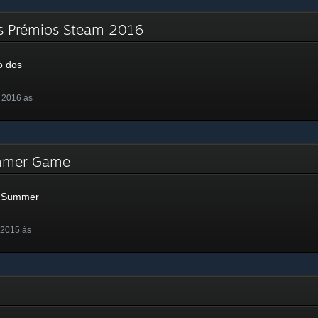
s Prémios Steam 2016
o dos
 2016 às
ummer Game
r Summer
 2015 às