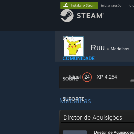
Instalar o Steam
iniciar sessão
|
Idi
LOJA
Ruu
»
Medalhas
COMUNIDADE
Nível
XP 4,254
24
SOBRE
Medalhas
SUPORTE
Diretor de Aquisições
Diretor de Aquisições