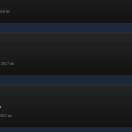
018 às
 2017 às
e
2017 às