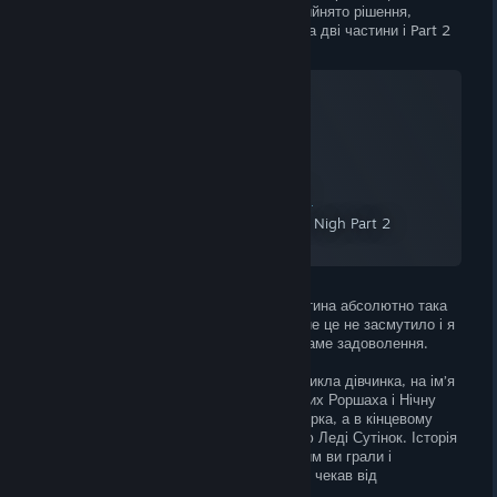
принести задоволення. Чомусь було прийнято рішення,
розділити Watchmen: The End is Nigh на дві частини і Part 2
вийшла ще коротшою за попередню.
Watchmen: The End Is Nigh Part 2
A Screenshot of Watchmen: The End Is Nigh Part 2
By:
Rodan
В плані боївки, графіки і дизайну ця частина абсолютно така
ж самісінька, як і
попередниця
. Але мене це не засмутило і я
отримав від The End is Nigh Part 2, те саме задоволення.
В центрі сюжету нове розслідування. Зникла дівчинка, на ім’я
Віолет Грін. Інформація приводить все тих Роршаха і Нічну
Сову на розпусні і брудні вулиці Нью-Йорка, а в кінцевому
підсумку зводить віч-на-віч з таємничою Леді Сутінок. Історія
має дві кінцівки, в залежності від того ким ви грали і
неочікуваний поворот в фіналі, чого я не чекав від
простенького beat 'em up.