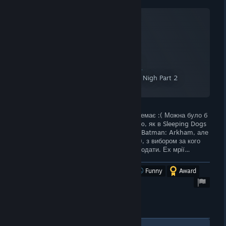
Watchmen: The End Is Nigh Part 2
A Screenshot of Watchmen: The End Is Nigh Part 2
By:
Rodan
Шкода, що ігор по «Watchmen» зовсім немає :( Можна було б
зробити шикарну гру з бойовою системою, як в Sleeping Dogs
(я знаю, що вона запозичена з ігор серії Batman: Arkham, але
в Sleeping Dogs боївка більш брутальна), з вибором за кого
грати, можна було б навіть кооператив додати. Ех мрії…
Was this review helpful?
Yes
No
Funny
Award