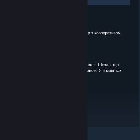
2
Comments
Rodan
May 7, 2020 @ 12:32pm
Я і сам не надто слідкую за виходом ігр з кооперативом,
можливо і є хороші.
Сестра Хаос
May 7, 2020 @ 7:51am
З кооперативом справді була би гарна ідея. Шкода, що
мало роблять ігор з хорошим кооперативом. (чи мені так
здається о.о)