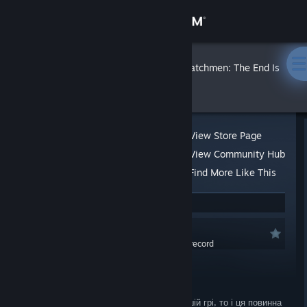
Sign in
Store
Rodan
»
»
Reviews
Watchmen: The End Is
Nigh Part 2
Community
About
View Store Page
View Community Hub
Support
Find More Like This
6 people found this review helpful
Change language
Recommended
Get the Steam Mobile App
0.0 hrs last two weeks / 1.8 hrs on record
Posted: May 7, 2020 @ 6:22am
View desktop website
Updated: May 7, 2024 @ 4:17am
Якщо вам сподобалося бити пики в першій грі, то і ця повинна