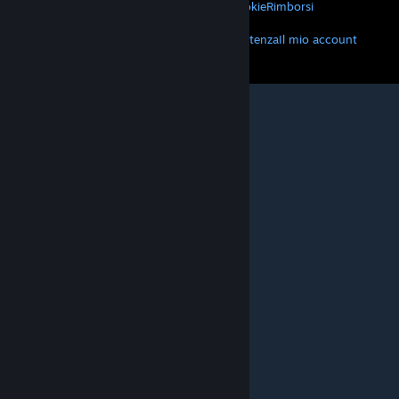
Privacy
Accessibilità
Avvisi e politiche
Cookie
Rimborsi
ALTRO
Scarica Steam
Scarica le app mobili
Assistenza
Il mio account