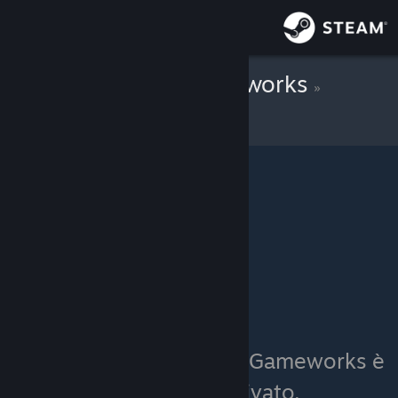
Accedi
Negozio
Robusta Gameworks
»
Inventario degli oggetti
Comunità
Informazioni
Assistenza
Cambia la lingua
Ottieni l'app mobile di Steam
Visualizza il sito web per desktop
L'inventario di Robusta Gameworks è
attualmente privato.