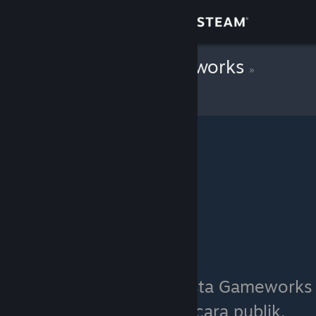
Login
Toko
Robusta Gameworks
»
Inventaris Item
Komunitas
Tentang
Bantuan
Ubah bahasa
Dapatkan Aplikasi Seluler Steam
Lihat situs web desktop
Saat ini inventaris Robusta Gameworks
tidak dapat dilihat secara publik.