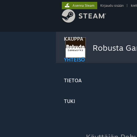
Asenna Steam
Kirjaudu sisään
|
kiel
KAUPPA
Robusta G
YHTEISÖ
TIETOA
TUKI