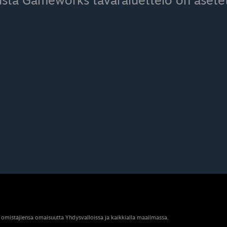
sta Gameworks tavaraluettelo on asetett
 omistajiensa omaisuutta Yhdysvalloissa ja kaikkialla maailmassa.