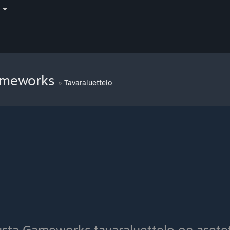
i
ameworks
»
Tavaraluettelo