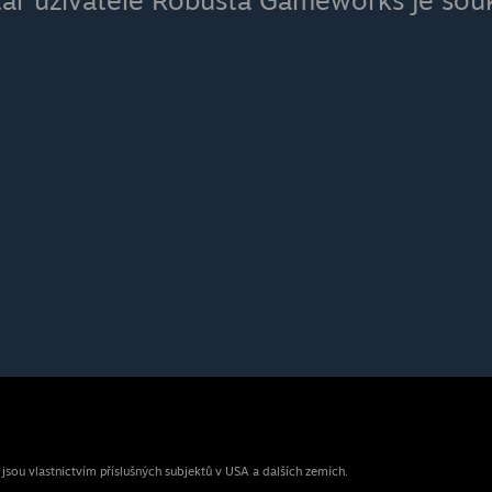
tář uživatele Robusta Gameworks je sou
ou vlastnictvím příslušných subjektů v USA a dalších zemích.