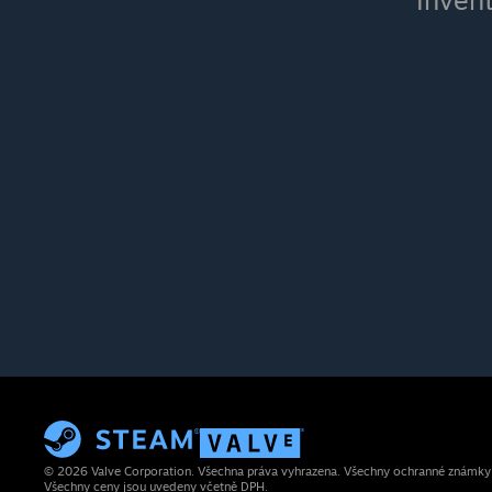
Inven
© 2026 Valve Corporation. Všechna práva vyhrazena. Všechny ochranné známky js
Všechny ceny jsou uvedeny včetně DPH.