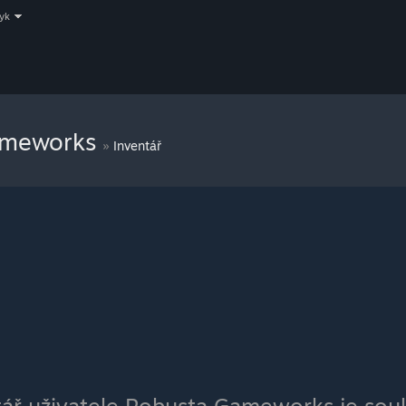
zyk
ameworks
»
Inventář