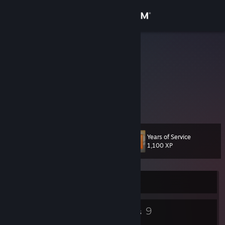
Sign in
Store
ribo
Germany
Community
About
mods.de
Support
Years of Service
Level
13
1,100 XP
Change language
Get the Steam Mobile App
Currently Offline
View desktop website
6
9
Badges
Groups