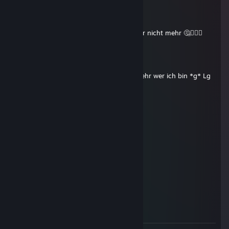
CRISPRmüsli
Mar 10, 2023 @ 2:37pm
Ich glaub an Silvester wusste er das sicher nicht mehr 🤔🤷🏻‍♂️
seph
Dec 30, 2022 @ 11:30pm
Riboooo ;P Naaa, weißt bestimmt nich mehr wer ich bin *g* Lg
CRISPRmüsli
Jun 2, 2022 @ 3:12pm
❤️
CRISPRmüsli
Jun 11, 2021 @ 3:28pm
Ist es schon großartig?
CRISPRmüsli
Jul 21, 2020 @ 7:54pm
Es wird großartig.