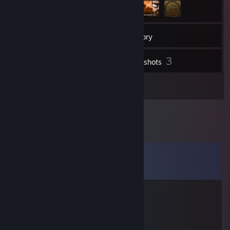
93
Friends
Inventory
3
Screenshots
4
Workshop Items
Comments
View all
20
comments
CRISPRmüsli
Mar 10, 2023 @ 2:37pm
❤️