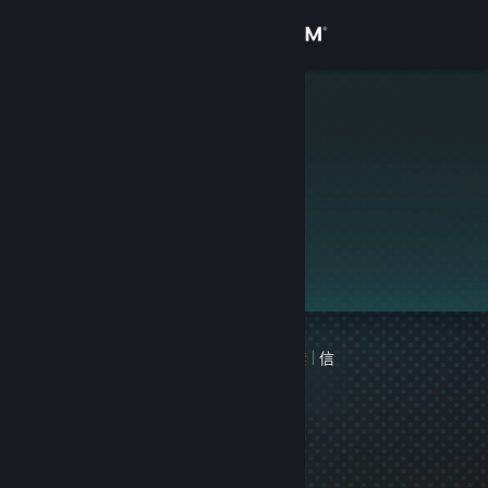
登录
商店
thatfox
社区
关于
此个人资料是私密的。
客服
更改语言
1 个记录在案的游戏封禁
|
信
获取 Steam 手机应用
息
上次封禁于 3101 天前
查看桌面版网站