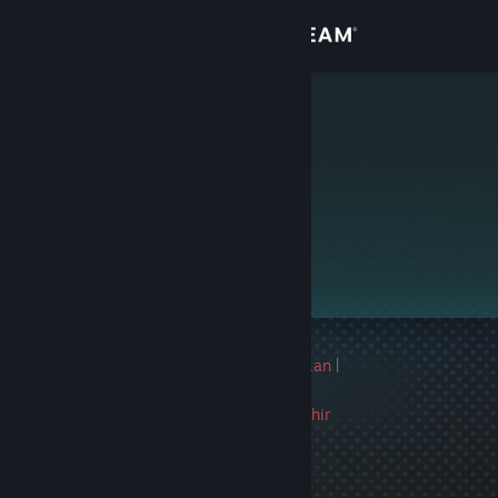
Sign in
Gedung
thatfox
Komuniti
Tentang
Profil ini adalah peribadi.
Sokongan
Ubah bahasa
1 larangan permainan direkodkan
|
Dapatkan Steam Mobile App
Maklumat
3101 hari sejak larangan terakhir
Lihat laman web desktop