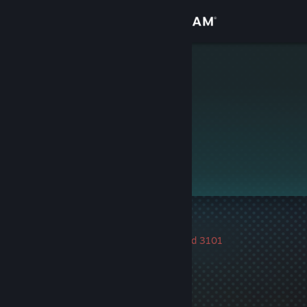
Přihlásit se
Obchod
thatfox
Komunita
Informace
Tento profil je soukromý.
Podpora
Změnit jazyk
1 herní ban
|
Informace
Mobilní aplikace služby Steam
Poslední ban byl uvalen před 3101
dny
Desktopová verze stránky