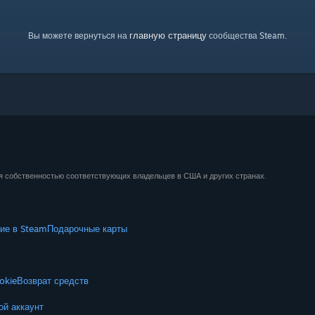
главную страницу
Вы можете вернуться на
сообщества Steam.
ся собственностью соответствующих владельцев в США и других странах.
ие в Steam
Подарочные карты
okie
Возврат средств
ой аккаунт