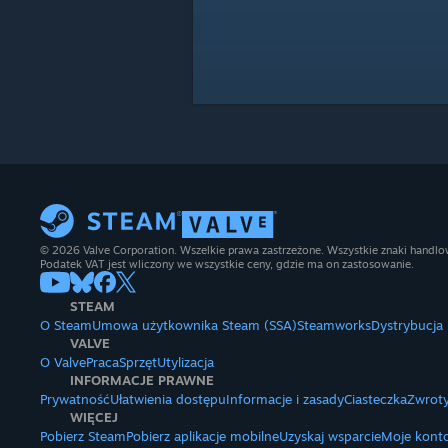
© 2026 Valve Corporation. Wszelkie prawa zastrzeżone. Wszystkie znaki handlow
Podatek VAT jest wliczony we wszystkie ceny, gdzie ma on zastosowanie.
STEAM
O Steam
Umowa użytkownika Steam (SSA)
Steamworks
Dystrybucja
VALVE
O Valve
Praca
Sprzęt
Utylizacja
INFORMACJE PRAWNE
Prywatność
Ułatwienia dostępu
Informacje i zasady
Ciasteczka
Zwroty
WIĘCEJ
Pobierz Steam
Pobierz aplikacje mobilne
Uzyskaj wsparcie
Moje kont