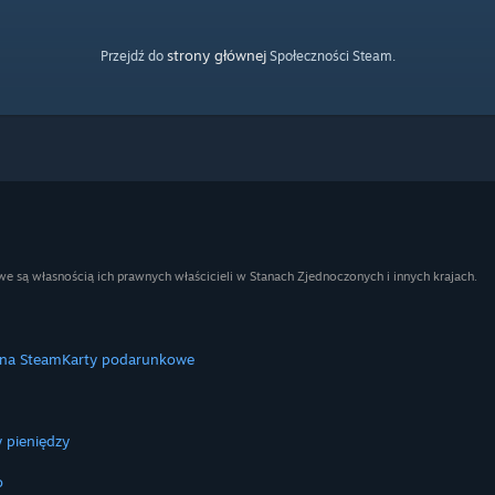
strony głównej
Przejdź do
Społeczności Steam.
e są własnością ich prawnych właścicieli w Stanach Zjednoczonych i innych krajach.
 na Steam
Karty podarunkowe
 pieniędzy
o