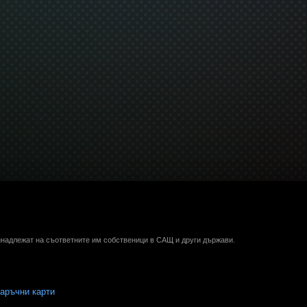
ринадлежат на съответните им собственици в САЩ и други държави.
аръчни карти