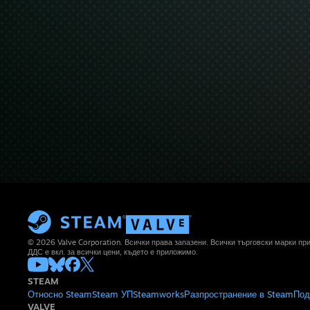
© 2026 Valve Corporation. Всички права запазени. Всички търговски марки п
ДДС е вкл. за всички цени, където е приложимо.
STEAM
Относно Steam
Steam УП
Steamworks
Разпространение в Steam
Под
VALVE