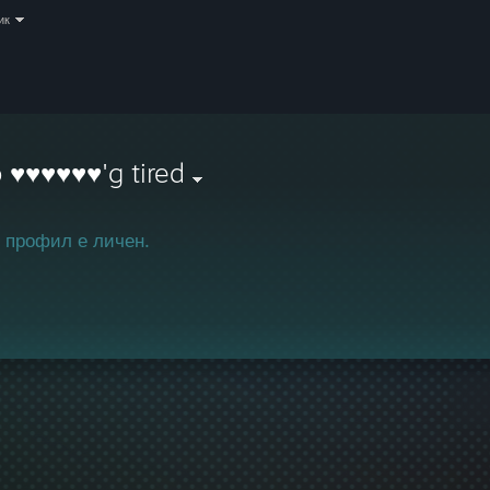
ик
o ♥♥♥♥♥♥'g tired
 профил е личен.