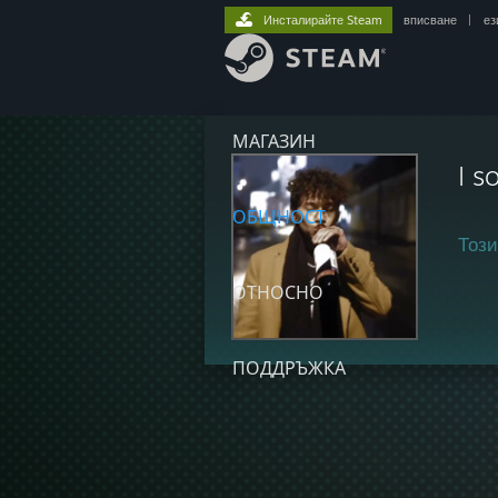
Инсталирайте Steam
вписване
|
ез
МАГАЗИН
I s
ОБЩНОСТ
Този
ОТНОСНО
ПОДДРЪЖКА