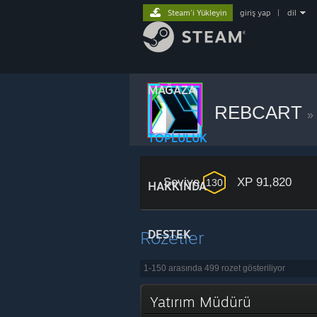
Steam'i Yükleyin
giriş yap
|
dil
MAĞAZA
REBCART
»
TOPLULUK
Seviye
XP 91,820
130
HAKKINDA
Rozetler
DESTEK
1-150 arasında 499 rozet gösteriliyor
Yatırım Müdürü