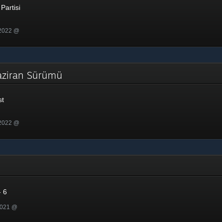
Partisi
 2022 @
aziran Sürümü
st
 2022 @
 6
2021 @