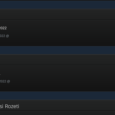
22
2022
2022 @
1
 2022 @
isi Rozeti