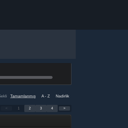
ekli
Tamamlanmış
A - Z
Nadirlik
<
1
2
3
4
>