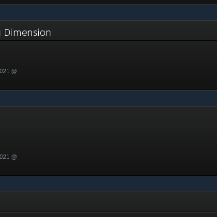
g Dimension
2021 @
2021 @