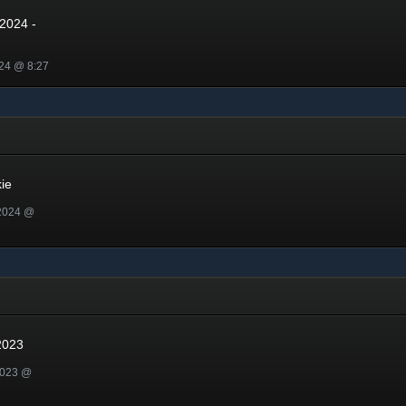
2024 -
024 @ 8:27
ie
 2024 @
23
2023
2023 @