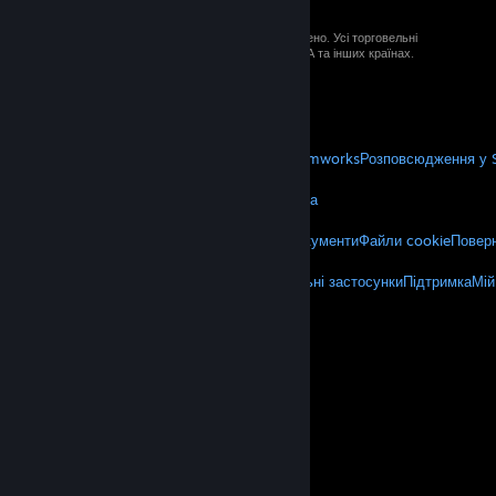
© 2026 Valve Corporation. Усі права застережено. Усі торговельні
марки є власністю відповідних власників у США та інших країнах.
ПДВ включено в ціну (якщо застосовно).
Завантажити мобільні застосунки
STEAM
Про Steam
Угода підписника Steam
Steamworks
Розповсюдження у 
VALVE
Про Valve
Вакансії
Обладнання
Переробка
ЮРИДИЧНА ІНФОРМАЦІЯ
Приватність
Доступність
Політика та документи
Файли cookie
Поверн
БІЛЬШЕ
Завантажити Steam
Завантажити мобільні застосунки
Підтримка
Мій