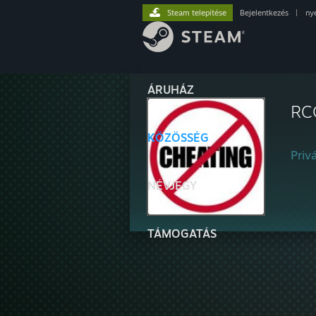
Steam telepítése
Bejelentkezés
|
ny
ÁRUHÁZ
RC
KÖZÖSSÉG
Privá
NÉVJEGY
TÁMOGATÁS