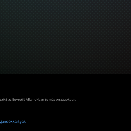
osaiké az Egyesült Államokban és más országokban.
Ajándékkártyák