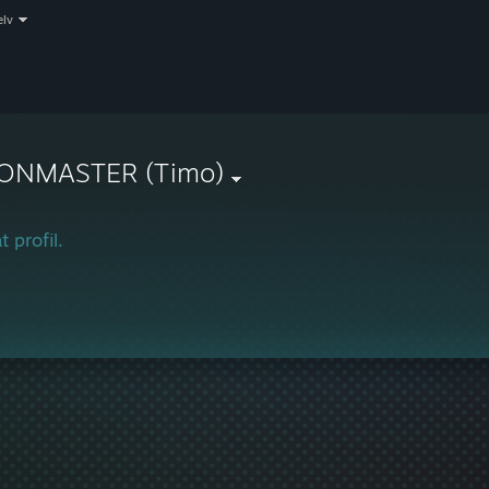
elv
ONMASTER (Timo)
t profil.