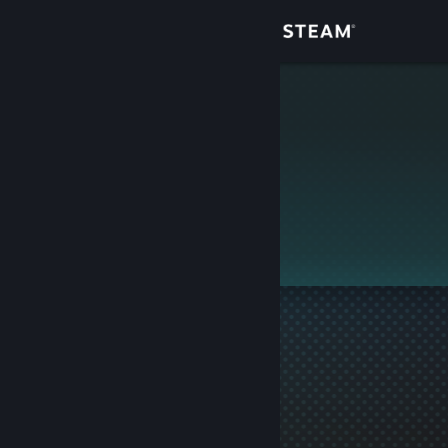
Giriş yap
Mağaza
siNde
Topluluk
Hakkında
Bu profil gizlidir.
Destek
Dili değiştir
Steam mobil uygulamasını yükle
Masaüstü internet sitesini görüntüle