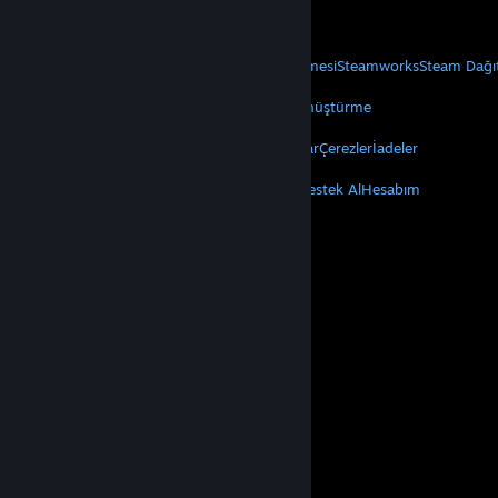
Mobil Uygulamaları Edin
STEAM
Steam Hakkında
Steam Abonelik Sözleşmesi
Steamworks
Steam Dağı
VALVE
Valve Hakkında
Kariyer
Donanım
Geri Dönüştürme
YASAL
Gizlilik
Erişilebilirlik
Bildirimler ve Politikalar
Çerezler
İadeler
DAHA FAZLA
Steam'i Yükle
Mobil Uygulamaları Edin
Destek Al
Hesabım
© Valve Corporation. Tüm hakları saklıdır. Tüm ticari
markalar, ABD ve diğer ülkelerde ilgili sahiplerinin
mülkiyetindedir.
Gizlilik Politikası
|
Yasal Bilgi
|