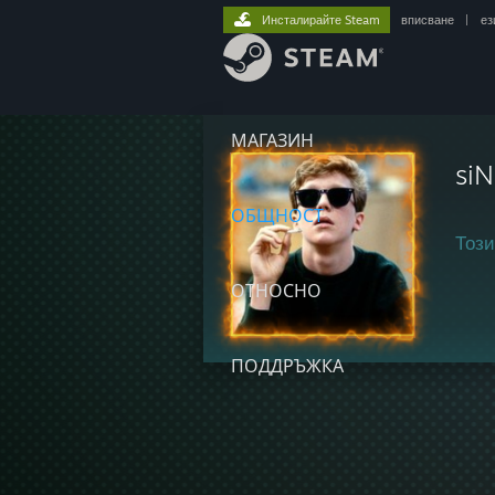
Инсталирайте Steam
вписване
|
ез
МАГАЗИН
si
ОБЩНОСТ
Този
ОТНОСНО
ПОДДРЪЖКА