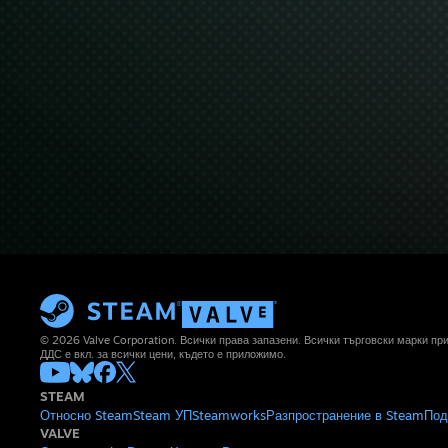
© 2026 Valve Corporation. Всички права запазени. Всички търговски марки п
ДДС е вкл. за всички цени, където е приложимо.
STEAM
Относно Steam
Steam УП
Steamworks
Разпространение в Steam
Под
VALVE