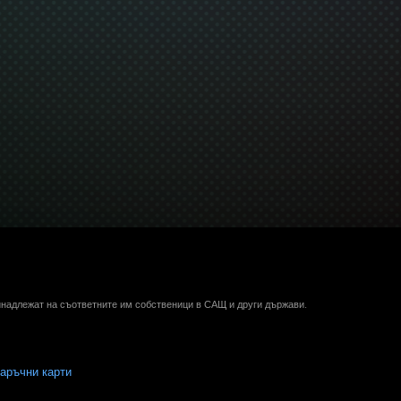
ринадлежат на съответните им собственици в САЩ и други държави.
аръчни карти