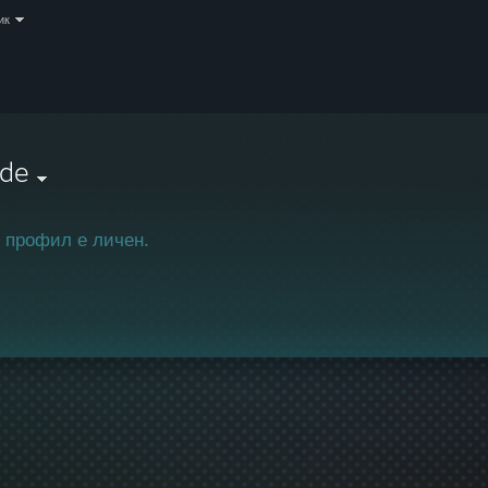
ик
Nde
 профил е личен.