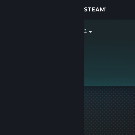
Login
Toko
GunningBoosa
Komunitas
Tentang
Ini adalah profil privat.
Bantuan
Ubah bahasa
Dapatkan Aplikasi Seluler Steam
Lihat situs web desktop